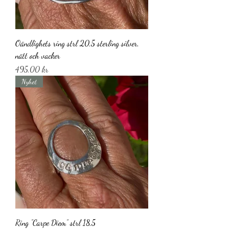
Oändlighets ring strl 20,5 sterling silver,
nätt och vacker
Pris
495,00 kr
Nyhet
Ring ”Carpe Diem” strl 18,5