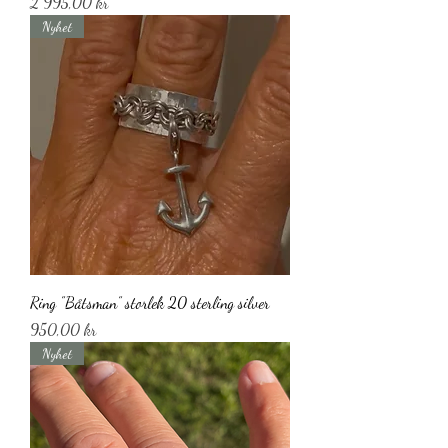
Pris
2 995,00 kr
Nyhet
Ring ”Båtsman” storlek 20 sterling silver
Pris
950,00 kr
Nyhet