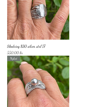
Skedring 830 silver strl 17
Pris
550,00 kr
Nyhet