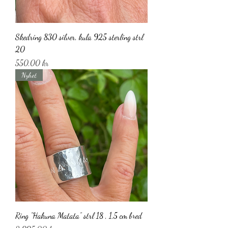
Skedring 830 silver, kula 925 sterling strl
20
Pris
550,00 kr
Nyhet
Ring ”Hakuna Matata” strl 18 , 1,5 cm bred