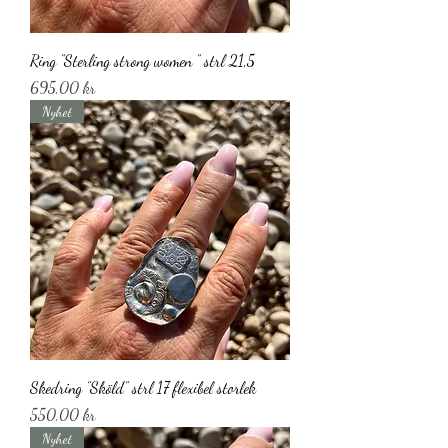
Ring ”Sterling strong women ” strl 21,5
Pris
695,00 kr
Nyhet
Skedring ”Sköld” strl 17 flexibel storlek
Pris
550,00 kr
Nyhet