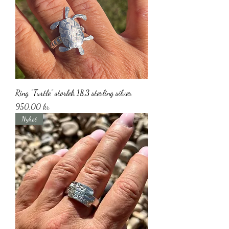
Ring ”Turtle” storlek 18,3 sterling silver
Pris
950,00 kr
Nyhet