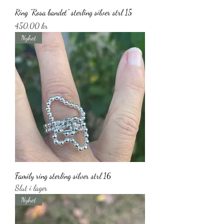
Ring ”Rosa bandet” sterling silver strl 15
Pris
450,00 kr
Nyhet
Family ring sterling silver strl 16
Slut i lager
Nyhet