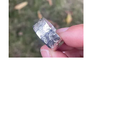
Blommor & Blad ring sterling silver strl
23,5
Slut i lager
Nyhet