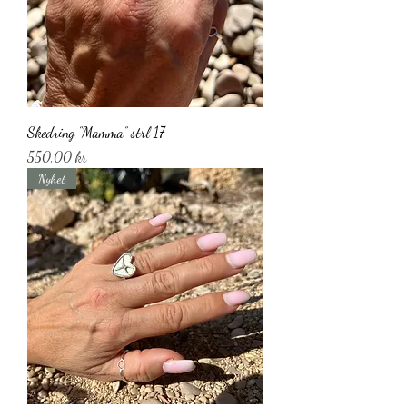
Skedring ”Mamma” strl 17
Pris
550,00 kr
Nyhet