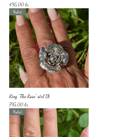
Pris
495,00 kr
Nyhet
Ring ”The Rose” strl 18
Pris
795,00 kr
Nyhet