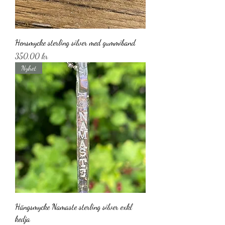
Hensmycke sterling silver med gummiband
Pris
350,00 kr
Nyhet
Hängsmycke Namaste sterling silver exkl
kedja