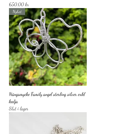
Pris
650,00 kr
Nyhet
Hängsmycke Family angel sterling silver exkl
kedja
Slut i lager