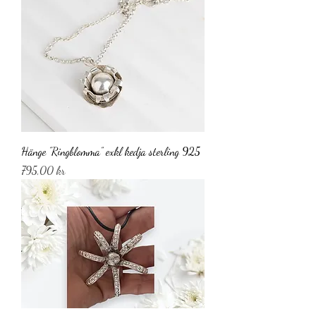
Hänge ”Ringblomma” exkl kedja sterling 925
Pris
795,00 kr