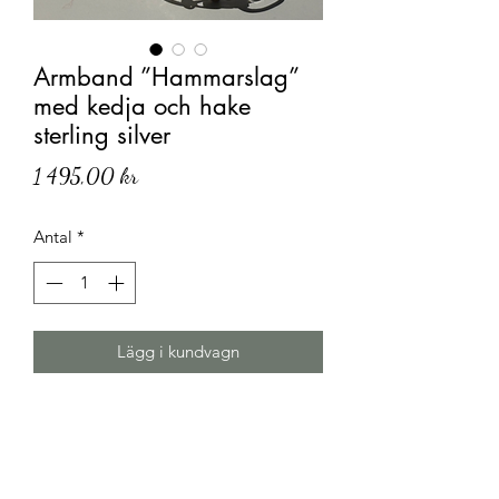
Armband ”Hammarslag”
med kedja och hake
sterling silver
Pris
1 495,00 kr
Antal
*
Lägg i kundvagn