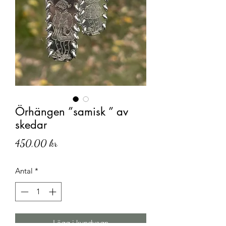
Örhängen ”samisk ” av
skedar
Pris
450,00 kr
Antal
*
Lägg i kundvagn